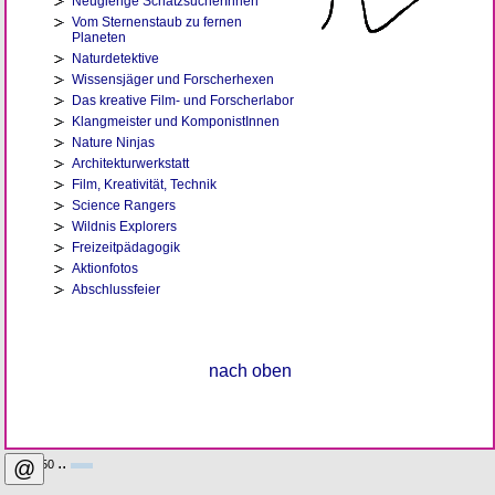
Neugierige SchatzsucherInnen
Vom Sternenstaub zu fernen
Planeten
Naturdetektive
Wissensjäger und Forscherhexen
Das kreative Film- und Forscherlabor
Klangmeister und KomponistInnen
Nature Ninjas
Architekturwerkstatt
Film, Kreativität, Technik
Science Rangers
Wildnis Explorers
Freizeitpädagogik
Aktionfotos
Abschlussfeier
nach oben
..
@
393 . 150