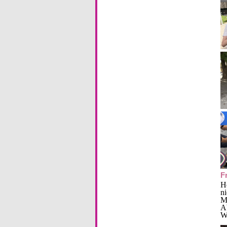
F
H
n
Mo
Ab
Wa