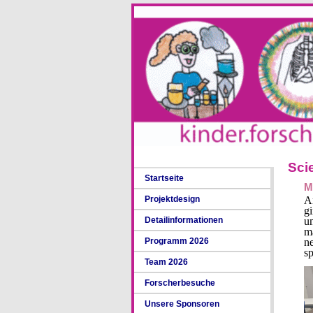
Sci
Startseite
M
Projektdesign
A
g
Detailinformationen
u
m
Programm 2026
ne
s
Team 2026
Forscherbesuche
Unsere Sponsoren