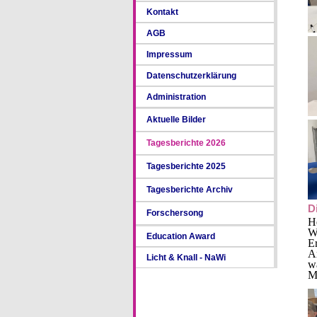
Kontakt
AGB
Impressum
Datenschutzerklärung
Administration
Aktuelle Bilder
Tagesberichte 2026
Tagesberichte 2025
Tagesberichte Archiv
D
Forschersong
H
W
Education Award
E
A
Licht & Knall - NaWi
w
Mi