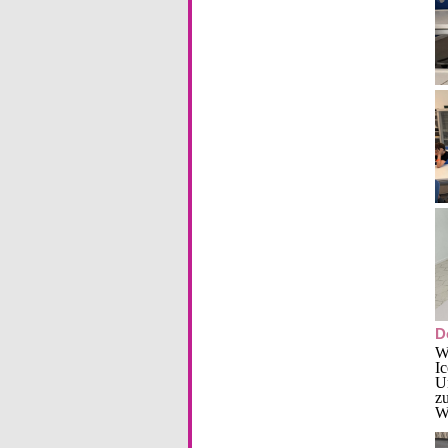
D
W
I
Un
zu
Wa