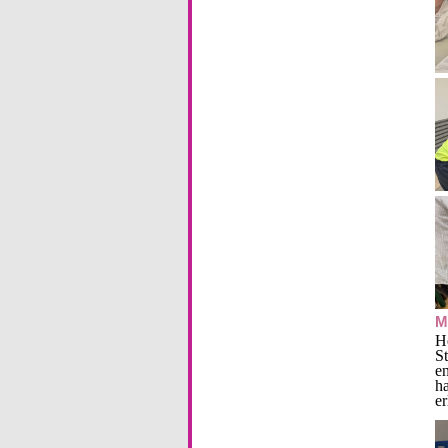
M
H
S
e
h
er