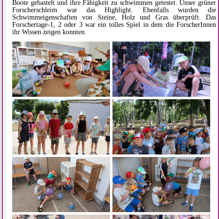
Boote gebastelt und ihre Fähigkeit zu schwimmen getestet. Unser grüner
Forscherschleim war das Highlight. Ebenfalls wurden die
Schwimmeigenschaften von Steine, Holz und Gras überprüft. Das
Forschertage-1, 2 oder 3 war ein tolles Spiel in dem die ForscherInnen
ihr Wissen zeigen konnten.