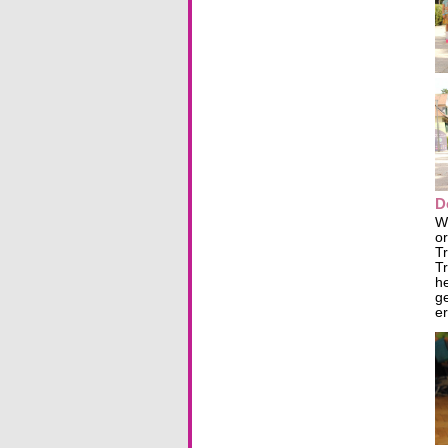
D
Wi
o
T
T
h
g
er