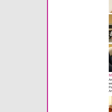
M
Am
we
Pa
An