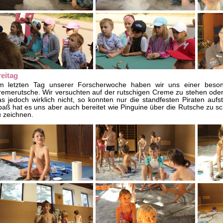
reitag
m letzten Tag unserer Forscherwoche haben wir uns einer besond
emerutsche. Wir versuchten auf der rutschigen Creme zu stehen oder 
s jedoch wirklich nicht, so konnten nur die standfesten Piraten aufs
aß hat es uns aber auch bereitet wie Pinguine über die Rutsche zu sc
 zeichnen.