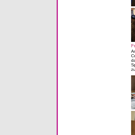
F
A
Cr
da
Sp
zu