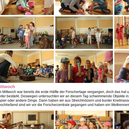
ittwoch
 Mittwoch war bereits die erste Hälfte der Forschertage vergangen, doch das hat
iter bestärkt. Deswegen untersuchten wir an diesem Tag schwimmende Objekte 
pier oder andere Dinge. Dann haben wir aus Streichhölzern und bunter Knetmasse
schließend sind wir vor die Forscherzentrale gegangen und haben ein Wettrennen