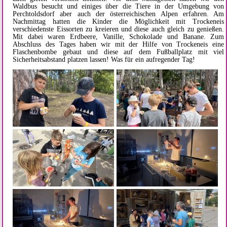
Waldbus besucht und einiges über die Tiere in der Umgebung von
Perchtoldsdorf aber auch der österreichischen Alpen erfahren. Am
Nachmittag hatten die Kinder die Möglichkeit mit Trockeneis
verschiedenste Eissorten zu kreieren und diese auch gleich zu genießen.
Mit dabei waren Erdbeere, Vanille, Schokolade und Banane. Zum
Abschluss des Tages haben wir mit der Hilfe von Trockeneis eine
Flaschenbombe gebaut und diese auf dem Fußballplatz mit viel
Sicherheitsabstand platzen lassen! Was für ein aufregender Tag!